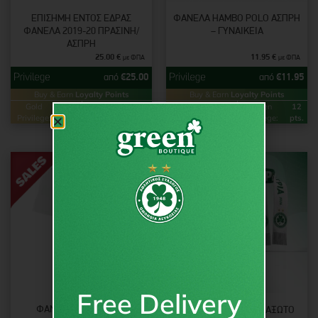
ΕΠΊΣΗΜΗ ΕΝΤΌΣ ΈΔΡΑΣ
ΦΑΝΈΛΑ HAMBO POLO ΆΣΠΡΗ
ΦΑΝΈΛΑ 2019-20 ΠΡΆΣΙΝΗ/
– ΓΥΝΑΙΚΕΊΑ
ΆΣΠΡΗ
25.00
€
11.95
€
με ΦΠΑ
με ΦΠΑ
από
€
25.00
από
€
11.95
Buy & Earn
Loyalty Points
Buy & Earn
Loyalty Points
Gold
50
Green
25
Gold
24
Green
12
Privilege:
pts.
Privilege:
pts.
Privilege:
pts.
Privilege:
pts.
Free Delivery
ΦΑΝΕΛΑ NASH SHIRT
ΠΡΟΣΦΟΡΑ – ΜΕΤΑΞΩΤΌ