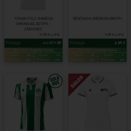
YUKAR POLO ΦΑΝΈΛΑ
ΒΕΝΤΆΛΙΑ ΟΜΟΝΟΙΑ ΜΑΎΡΗ
ΟΜΟΝΟΙΑΣ ΆΣΠΡΗ –
ΕΝΉΛΙΚΕΣ
11.95
€
5.95
€
με ΦΠΑ
με ΦΠΑ
από
€
11.95
4.95
€
Buy & Earn
Loyalty Points
Buy & Earn
Loyalty Points
Gold
24
Green
12
Gold
10
Green
5
Privilege:
pts.
Privilege:
pts.
Privilege:
pts.
Privilege:
pts.