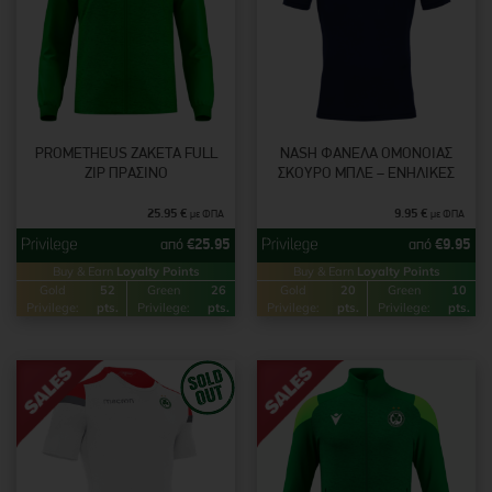
PROMETHEUS ΖΑΚΈΤΑ FULL
NASH ΦΑΝΈΛΑ OMONOIAΣ
ZIP ΠΡΆΣΙΝΟ
ΣΚΟΎΡΟ ΜΠΛΕ – ΕΝΉΛΙΚΕΣ
25.95
€
9.95
€
με ΦΠΑ
με ΦΠΑ
από
€
25.95
από
€
9.95
Buy & Earn
Loyalty Points
Buy & Earn
Loyalty Points
Gold
52
Green
26
Gold
20
Green
10
Privilege:
pts.
Privilege:
pts.
Privilege:
pts.
Privilege:
pts.