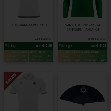
TITAN ΦΑΝΕΛΑ WHT/RED
VANIR FULL ZIP ΖΑΚΈΤΑ
GRN/NGRN – ΑΝΔΡΙΚΉ
10.95
€
16.95
€
με ΦΠΑ
με ΦΠΑ
από
€
10.95
από
€
15.95
Buy & Earn
Loyalty Points
Buy & Earn
Loyalty Points
Gold
22
Green
11
Gold
32
Green
16
Privilege:
pts.
Privilege:
pts.
Privilege:
pts.
Privilege:
pts.