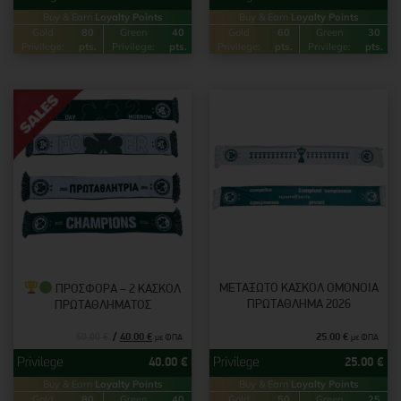
Buy & Earn
Loyalty Points
Buy & Earn
Loyalty Points
Gold
80
Green
40
Gold
60
Green
30
Privilege:
pts.
Privilege:
pts.
Privilege:
pts.
Privilege:
pts.
ΜΕΤΑΞΩΤΌ ΚΑΣΚΌΛ ΟΜΟΝΟΙΑ
ΠΡΟΣΦΟΡΑ – 2 ΚΑΣΚΌΛ
ΠΡΩΤΆΘΛΗΜΑ 2026
ΠΡΩΤΑΘΛΉΜΑΤΟΣ
40.00
€
25.00
€
50.00
€
με ΦΠΑ
με ΦΠΑ
40.00
€
25.00
€
Buy & Earn
Loyalty Points
Buy & Earn
Loyalty Points
Gold
80
Green
40
Gold
50
Green
25