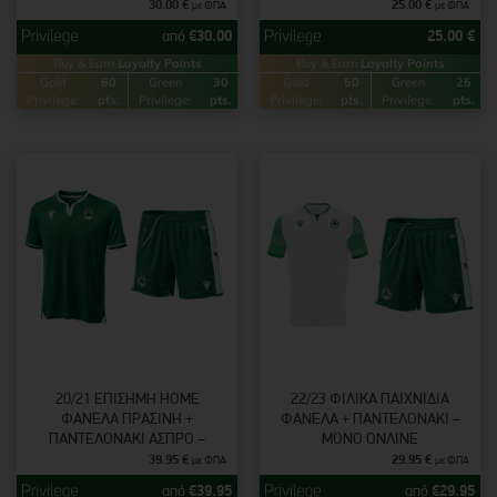
30.00
€
25.00
€
με ΦΠΑ
με ΦΠΑ
από
€
30.00
25.00
€
Buy & Earn
Loyalty Points
Buy & Earn
Loyalty Points
Gold
60
Green
30
Gold
50
Green
25
Privilege:
pts.
Privilege:
pts.
Privilege:
pts.
Privilege:
pts.
20/21 ΕΠΊΣΗΜΗ ΗΟΜΕ
22/23 ΦΙΛΙΚΆ ΠΑΙΧΝΊΔΙΑ
ΦΑΝΈΛΑ ΠΡΆΣΙΝΗ +
ΦΑΝΈΛΑ + ΠΑΝΤΕΛΟΝΆΚΙ –
ΠΑΝΤΕΛΟΝΆΚΙ ΆΣΠΡΟ –
ΜΟΝΟ ΟΝΛΙΝΕ
ΜΟΝΟ ΟΝΛΙΝΕ
39.95
€
29.95
€
με ΦΠΑ
με ΦΠΑ
από
€
39.95
από
€
29.95