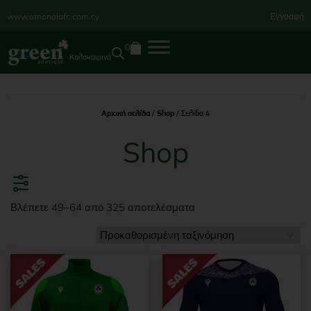
www.omonoiafc.com.cy
Εγγραφή
0
Καλοκαιρινά
Αρχική σελίδα
/
Shop
/ Σελίδα 4
Shop
Βλέπετε 49–64 από 325 αποτελέσματα