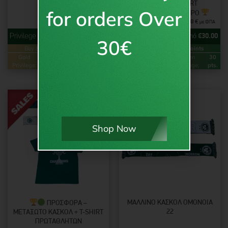
WHT/SLV
ΚΑΣΚΌΛ + T-SHIRT
for orders Over
ΠΡΩΤΑΘΛΗΤΏΝ ΆΣΠΡΟ
9.95
€
30.00
€
με ΦΠΑ
με ΦΠΑ
από
€
9.95
από
€
30.00
30€
Buy & Earn
Loyalty Points
Buy & Earn
Loyalty Points
Gold
20
Green
10
Gold
60
Green
30
Privilege:
pts.
Privilege:
pts.
Privilege:
pts.
Privilege:
pts.
Shop Now
ΜΆΛΛΙΝΟ ΚΑΣΚΌΛ ΟΜΟΝΟΙΑ
ΠΡΟΣΦΟΡΑ –
22
ΜΕΤΑΞΩΤΌ ΚΑΣΚΌΛ + T-SHIRT
ΠΡΩΤΑΘΛΗΤΏΝ