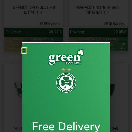
ΘΈΡΜΟΣ ΟΜΟΝΟΙΑ 1948
ΘΈΡΜΟΣ ΟΜΟΝΟΙΑ 1948
ΆΣΠΡΟ 1,2L
ΠΡΆΣΙΝΟ 1,2L
35.95
€
35.95
€
με ΦΠΑ
με ΦΠΑ
29.95
€
29.95
€
Buy & Earn
Loyalty Points
Buy & Earn
Loyalty Points
Gold
60
Green
30
Gold
60
Green
30
Privilege:
pts.
Privilege:
pts.
Privilege:
pts.
Privilege:
pts.
Free Delivery
ΜΠΟΛ ΟΜΟΝΟΙΑΣ 1948
ΜΠΟΛ ΟΜΟΝΟΙΑΣ 1948