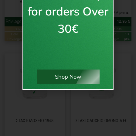
ΆΣΠΡΟ/ΠΡΆΣΙΝΟ
ΠΡΆΣΙΝΟ
for orders Over
15.95
€
15.95
€
με ΦΠΑ
με ΦΠΑ
12.95
€
12.95
€
30€
Buy & Earn
Loyalty Points
Buy & Earn
Loyalty Points
Gold
26
Green
13
Gold
26
Green
13
Privilege:
pts.
Privilege:
pts.
Privilege:
pts.
Privilege:
pts.
Shop Now
ΣΤΑΧΤΟΔΟΧΕΊΟ 1948
ΣΤΑΧΤΟΔΟΧΕΊΟ OMONOIA FC