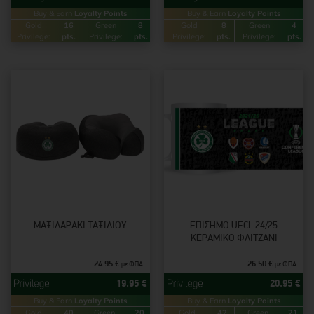
Buy & Earn
Loyalty Points
Buy & Earn
Loyalty Points
Gold
16
Green
8
Gold
8
Green
4
Privilege:
pts.
Privilege:
pts.
Privilege:
pts.
Privilege:
pts.
ΜΑΞΙΛΑΡΆΚΙ ΤΑΞΙΔΙΟΎ
ΕΠΊΣΗΜΟ UECL 24/25
ΚΕΡΑΜΙΚΌ ΦΛΙΤΖΆΝΙ
24.95
€
26.50
€
με ΦΠΑ
με ΦΠΑ
19.95
€
20.95
€
Buy & Earn
Loyalty Points
Buy & Earn
Loyalty Points
Gold
40
Green
20
Gold
42
Green
21