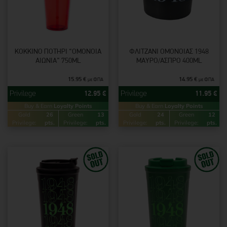
ΚΌΚΚΙΝΟ ΠΟΤΉΡΙ “ΟΜΟΝΟΙΑ
ΦΛΙΤΖΆΝΙ ΟΜΟΝΟΙΑΣ 1948
ΑΙΏΝΙΑ” 750ML
ΜΑΎΡΟ/ΆΣΠΡΟ 400ML
15.95
€
14.95
€
με ΦΠΑ
με ΦΠΑ
12.95
€
11.95
€
Buy & Earn
Loyalty Points
Buy & Earn
Loyalty Points
Gold
26
Green
13
Gold
24
Green
12
Privilege:
pts.
Privilege:
pts.
Privilege:
pts.
Privilege:
pts.