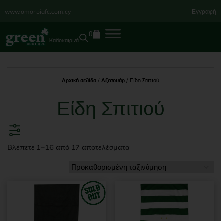
www.omonoiafc.com.cy
Εγγραφή
0
Καλοκαιρινά
Αρχική σελίδα
/
Αξεσουάρ
/ Είδη Σπιτιού
Είδη Σπιτιού
Βλέπετε 1–16 από 17 αποτελέσματα