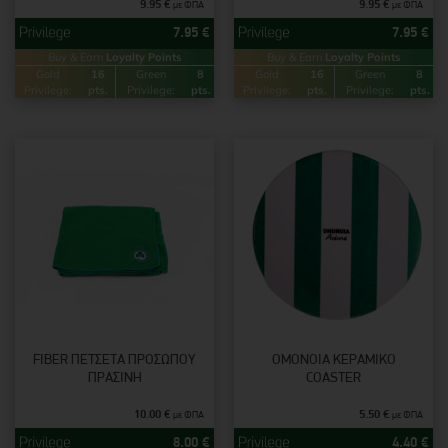
9.95
€
9.95
€
με ΦΠΑ
με ΦΠΑ
7.95
€
7.95
€
Buy & Earn
Loyalty Points
Buy & Earn
Loyalty Points
Gold
16
Green
8
Gold
16
Green
8
Privilege:
pts.
Privilege:
pts.
Privilege:
pts.
Privilege:
pts.
FIBER ΠΕΤΣΈΤΑ ΠΡΟΣΏΠΟΥ
OMONOIA ΚΕΡΑΜΙΚΌ
ΠΡΆΣΙΝΗ
COASTER
10.00
€
5.50
€
με ΦΠΑ
με ΦΠΑ
8.00
€
4.40
€