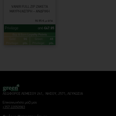
VANIR FULL ZIP ΖΑΚΈΤΑ
ΜΑΎΡΗ/ΆΣΠΡΗ – ΑΝΔΡΙΚΉ
16.95
€
με ΦΠΑ
από
€
47.95
Buy & Earn
Loyalty Points
Gold
96
Green
48
Privilege:
pts.
Privilege:
pts.
ΛΕΩΦΟΡΟΣ ΛΕΜΕΣΟΥ 241, ΝΗΣΟΥ, 2571, ΛΕΥΚΩΣΙΑ
Επικοινωνήστε μαζί μας
+357 22050983