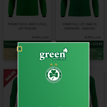
PROMETHEUS ΖΑΚΈΤΑ FULL
VANIR FULL ZIP ΖΑΚΈΤΑ
ZIP ΠΡΆΣΙΝΟ
GRN/NGRN – ΑΝΔΡΙΚΉ
25.95
€
16.95
€
με ΦΠΑ
με ΦΠΑ
από
€
25.95
από
€
15.95
Buy & Earn
Loyalty Points
Buy & Earn
Loyalty Points
Gold
52
Green
26
Gold
32
Green
16
Privilege:
pts.
Privilege:
pts.
Privilege:
pts.
Privilege:
pts.