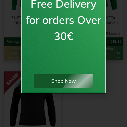
Free Delivery
for orders Over
ΖΑΚΈΤΑ ANUBIS FULL ZIP
RAIJIN FULL ZIP ΖΑΚΈΤΑ
ΠΡΆΣΙΝΟ – ΕΝΉΛΙΚΕΣ
ΠΡΆΣΙΝΗ/ΆΣΠΡΗ – ΑΝΔΡΙΚΉ
30€
15.95
€
16.95
€
με ΦΠΑ
με ΦΠΑ
από
€
15.95
από
€
16.95
Buy & Earn
Loyalty Points
Buy & Earn
Loyalty Points
Gold
32
Green
16
Gold
34
Green
17
Privilege:
pts.
Privilege:
pts.
Privilege:
pts.
Privilege:
pts.
Shop Now