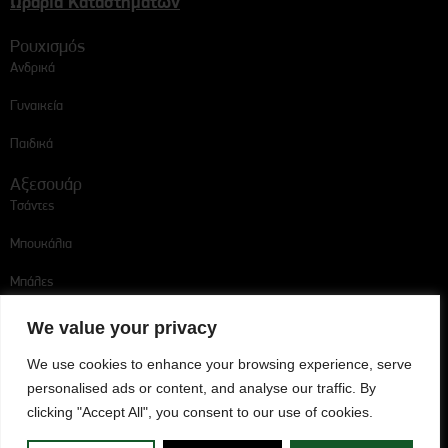
Ωράρια Καταστημάτων
Ρουχισμός
Ανδρικά
Γυναικεία
Παιδικά
Αξεσουάρ
Τσάντες
Μπουκάλια
Μπάλες
Ακολουθήστε μας
We value your privacy
We use cookies to enhance your browsing experience, serve
personalised ads or content, and analyse our traffic. By
Omonoia Player Escort
clicking "Accept All", you consent to our use of cookies.