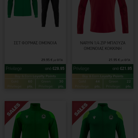
ΣΕΤ ΦΌΡΜΑΣ ΟΜΟΝΟΙΑ
NARYN 1/4 ZIP ΜΠΛΟΎΖΑ
ΟΜΟΝΟΙΑΣ ΚΌΚΚΙΝΗ
29.95
€
21.95
€
με ΦΠΑ
με ΦΠΑ
από
€
29.95
από
€
21.95
Buy & Earn
Loyalty Points
Buy & Earn
Loyalty Points
Gold
60
Green
30
Gold
44
Green
22
Privilege:
pts.
Privilege:
pts.
Privilege:
pts.
Privilege:
pts.