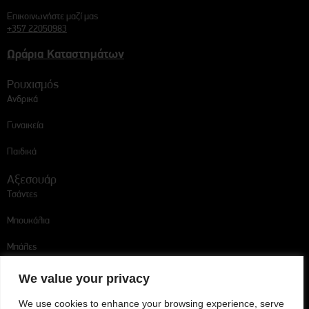
Επικοινωνήστε μαζί μας
+357 22050983
Ωράρια Καταστημάτων
Ρουχισμός
Ανδρικά
Γυναικεία
Παιδικά
Αξεσουάρ
Τσάντες
Μπουκάλια
Μπάλες
Ακολουθήστε μας
We value your privacy
We use cookies to enhance your browsing experience, serve