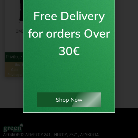
Free Delivery
for orders Over
OMSK ΓΙΛΈΚΟ ΜΑΎΡΟ
30€
22.95
€
με ΦΠΑ
από
€
22.95
Buy & Earn
Loyalty Points
Gold
46
Green
23
Privilege:
pts.
Privilege:
pts.
Shop Now
ΛΕΩΦΟΡΟΣ ΛΕΜΕΣΟΥ 241, ΝΗΣΟΥ, 2571, ΛΕΥΚΩΣΙΑ