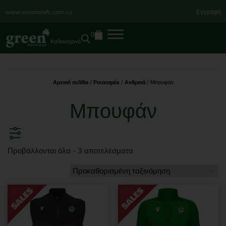
www.omonoiafc.com.cy
Εγγραφή
0
Καλοκαιρινά
Αρχική σελίδα
/
Ρουχισμός
/
Ανδρικά
/ Μπουφάν
Μπουφάν
Προβάλλονται όλα - 3 αποτελέσματα