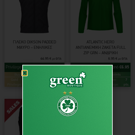
ΓΙΛΈΚΟ DIKSON PADDED
ATLANTIC HERO
ΜΑΎΡΟ – ΕΝΉΛΙΚΕΣ
ΑΝΤΙΑΝΕΜΙΚΉ ΖΑΚΈΤΑ FULL
ZIP GRN – ΑΝΔΡΙΚΉ
44.95
€
6.95
€
με ΦΠΑ
με ΦΠΑ
από
€
44.95
από
€
6.95
Buy & Earn
Loyalty Points
Buy & Earn
Loyalty Points
Gold
90
Green
45
Gold
14
Green
7
Privilege:
pts.
Privilege:
pts.
Privilege:
pts.
Privilege:
pts.