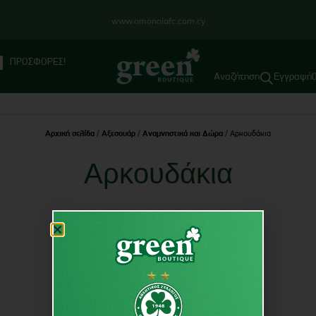
www.omonoiafc.com.cy
ΠΡΟΣΦΟΡΕΣ!
Εγγραφή
Αρχική σελίδα
/
Αξεσουάρ
/
Αναμνηστικά και Δώρα
/ Αρκουδάκια
Αρκουδάκια