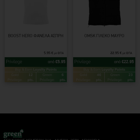
BOOST HERO ΦΑΝΈΛΑ ΆΣΠΡΗ
OMSK ΓΙΛΈΚΟ ΜΑΎΡΟ
5.95
€
22.95
€
με ΦΠΑ
με ΦΠΑ
από
€
5.95
από
€
22.95
Buy & Earn
Loyalty Points
Buy & Earn
Loyalty Points
Gold
12
Green
6
Gold
46
Green
23
Privilege:
pts.
Privilege:
pts.
Privilege:
pts.
Privilege:
pts.