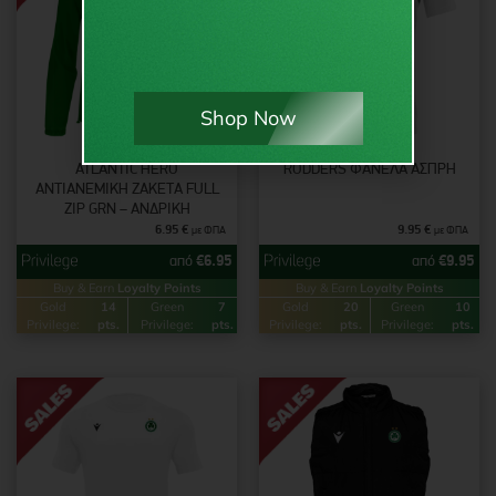
Shop Now
ATLANTIC HERO
RODDERS ΦΑΝΈΛΑ ΆΣΠΡΗ
ΑΝΤΙΑΝΕΜΙΚΉ ΖΑΚΈΤΑ FULL
ZIP GRN – ΑΝΔΡΙΚΉ
6.95
€
9.95
€
με ΦΠΑ
με ΦΠΑ
από
€
6.95
από
€
9.95
Buy & Earn
Loyalty Points
Buy & Earn
Loyalty Points
Gold
14
Green
7
Gold
20
Green
10
Privilege:
pts.
Privilege:
pts.
Privilege:
pts.
Privilege:
pts.