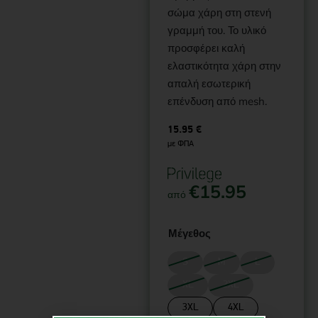
σώμα χάρη στη στενή
γραμμή του. Το υλικό
προσφέρει καλή
ελαστικότητα χάρη στην
απαλή εσωτερική
επένδυση από mesh.
15.95
€
με ΦΠΑ
€
15.95
από
Μέγεθος
S
M
L
XL
2XL
3XL
4XL