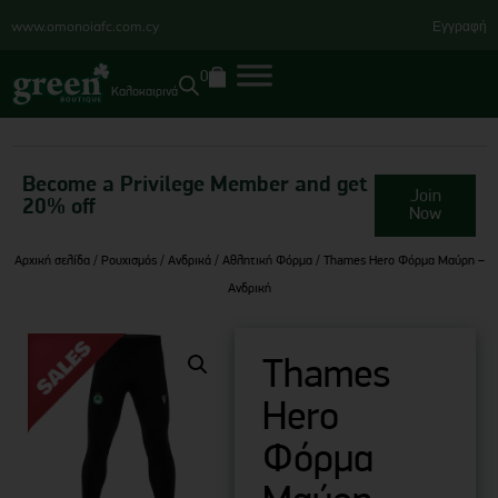
www.omonoiafc.com.cy
Εγγραφή
0
Καλοκαιρινά
Become a Privilege Member and get
Join
20% off
Now
Αρχική σελίδα
/
Ρουχισμός
/
Ανδρικά
/
Αθλητική Φόρμα
/ Thames Hero Φόρμα Μαύρη –
Ανδρική
Thames
Hero
Φόρμα