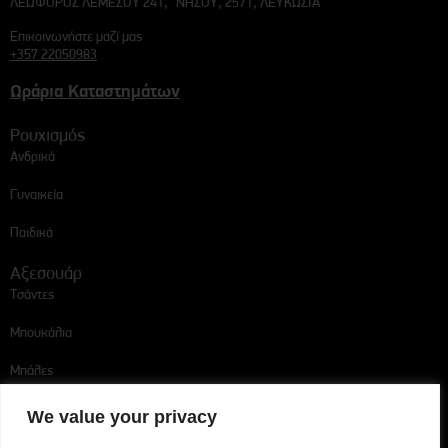
ΛΕΩΦΟΡΟΣ ΛΕΜΕΣΟΥ 241, ΝΗΣΟΥ, 2571, ΛΕΥΚΩΣΙΑ
Επικοινωνήστε μαζί μας
+357 22050983
Ωράρια Καταστημάτων
Ρουχισμός
Ανδρικά
Γυναικεία
Παιδικά
Αξεσουάρ
Τσάντες
Μπουκάλια
Μπάλες
Ακολουθήστε μας
We value your privacy