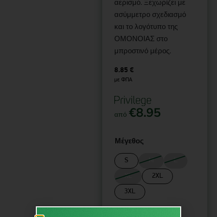
αερισμό. Ξεχωρίζει με
ασύμμετρο σχεδιασμό
και το λογότυπο της
ΟΜΟΝΟΙΑΣ στο
μπροστινό μέρος.
8.85
€
με ΦΠΑ
€
8.95
από
Μέγεθος
S
M
L
XL
2XL
3XL