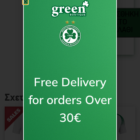
ΠΡΟΣΘΉΚΗ
ΣΤΟ
ΚΑΛΆΘΙ
Free Delivery
for orders Over
Σχετικά προϊόντα
30€