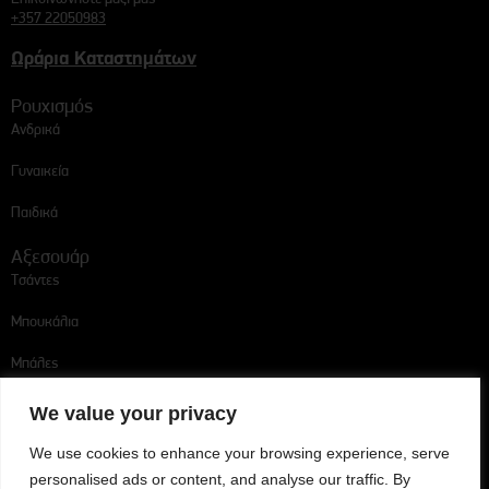
+357 22050983
Ωράρια Καταστημάτων
Ρουχισμός
Ανδρικά
Γυναικεία
Παιδικά
Αξεσουάρ
Τσάντες
Μπουκάλια
Μπάλες
Ακολουθήστε μας
We value your privacy
We use cookies to enhance your browsing experience, serve
personalised ads or content, and analyse our traffic. By