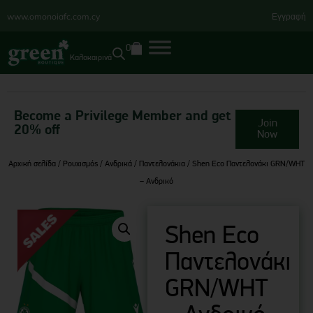
www.omonoiafc.com.cy
Εγγραφή
0
Καλοκαιρινά
Become a Privilege Member and get
Join
20% off
Now
Αρχική σελίδα
/
Ρουχισμός
/
Ανδρικά
/
Παντελονάκια
/ Shen Eco Παντελονάκι GRN/WHT
– Ανδρικό
Shen Eco
Παντελονάκι
GRN/WHT