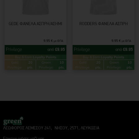
GEDE ΦΑΝΈΛΑ ΆΣΠΡΗ/ΑΣΗΜΊ
RODDERS ΦΑΝΈΛΑ ΆΣΠΡΗ
9.95
€
9.95
€
με ΦΠΑ
με ΦΠΑ
από
€
9.95
από
€
9.95
Buy & Earn
Loyalty Points
Buy & Earn
Loyalty Points
Gold
20
Green
10
Gold
20
Green
10
Privilege:
pts.
Privilege:
pts.
Privilege:
pts.
Privilege:
pts.
ΛΕΩΦΟΡΟΣ ΛΕΜΕΣΟΥ 241, ΝΗΣΟΥ, 2571, ΛΕΥΚΩΣΙΑ
Επικοινωνήστε μαζί μας