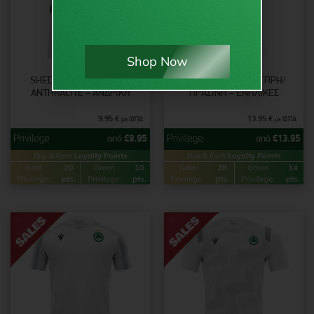
Shop Now
SHEDIR ΦΑΝΈΛΑ ΆΣΠΡΗ
ALIOTH ΦΑΝΈΛΑ ΆΣΠΡΗ/
ANTHRACITE – ΑΝΔΡΙΚΉ
ΠΡΆΣΙΝΗ – ΕΝΉΛΙΚΕΣ
9.95
€
13.95
€
με ΦΠΑ
με ΦΠΑ
από
€
9.95
από
€
13.95
Buy & Earn
Loyalty Points
Buy & Earn
Loyalty Points
Gold
20
Green
10
Gold
28
Green
14
Privilege:
pts.
Privilege:
pts.
Privilege:
pts.
Privilege:
pts.