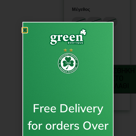
Μέγεθος
S
M
L
XL
2XL
3XL
4XL
ΠΡΟΣΘΉΚΗ
ΣΤΟ
ΚΑΛΆΘΙ
Free Delivery
for orders Over