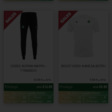
OSIRIS ΦΌΡΜΑ ΜΑΎΡΗ –
BOOST HERO ΦΑΝΈΛΑ ΆΣΠΡΗ
ΓΥΝΑΙΚΕΊΟ
12.95
€
5.95
€
με ΦΠΑ
με ΦΠΑ
από
€
12.95
από
€
5.95
Buy & Earn
Loyalty Points
Buy & Earn
Loyalty Points
Gold
26
Green
13
Gold
12
Green
6
Privilege:
pts.
Privilege:
pts.
Privilege:
pts.
Privilege:
pts.