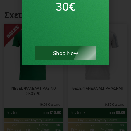
30€
Σχετικά προϊόντα
Shop Now
NEVEL ΦΑΝΈΛΑ ΠΡΆΣΙΝΟ
GEDE ΦΑΝΈΛΑ ΆΣΠΡΗ/ΑΣΗΜΊ
ΣΚΟΎΡΟ
10.00
€
9.95
€
με ΦΠΑ
με ΦΠΑ
από
€
10.00
από
€
9.95
Buy & Earn
Loyalty Points
Buy & Earn
Loyalty Points
Gold
20
Green
10
Gold
20
Green
10
Privilege:
pts.
Privilege:
pts.
Privilege:
pts.
Privilege:
pts.