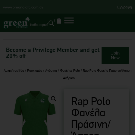
www.omonoiafc.com.cy
Εγγραφή
0
Καλοκαιρινά
Become a Privilege Member and get
Join
20% off
Now
Αρχική σελίδα
/
Ρουχισμός
/
Ανδρικά
/
Φανέλες Polo
/ Rap Polo Φανέλα Πράσινη/Άσπρη
– Ανδρική
Rap Polo
Φανέλα
Πράσινη/