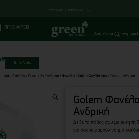
www.omonoiafc.com.cy
ΠΡΟΣΦΟΡΕΣ!
Εγγραφή
ff
Join Now
Αρχική σελίδα
/
Ρουχισμός
/
Ανδρικά
/
Φανέλες
/ Golem Φανέλα Άσπρη/Ασημί- Ανδρική
Golem Φανέλα
Ανδρική
Δείξε το πάθος σoυ με αυτή τη
για όσους φορούν νόημα και όχ