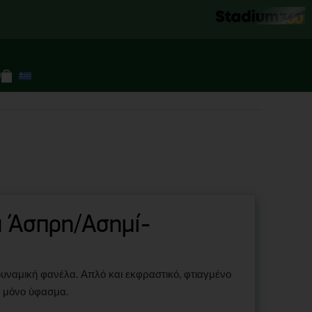
0
 Άσπρη/Ασημί-
 δυναμική φανέλα. Απλό και εκφραστικό, φτιαγμένο
ι μόνο ύφασμα.