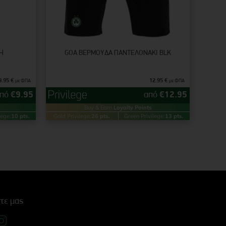
Η
GOA ΒΕΡΜΟΎΔΑ ΠΑΝΤΕΛΟΝΆΚΙ BLK
9.95
€
12.95
€
με ΦΠΑ
με ΦΠΑ
από
€
9.95
από
€
12.95
Buy & Earn
Loyalty Points
lege:
10 pts.
Gold Privilege:
26 pts.
Green Privilege:
13 pts.
τε μας