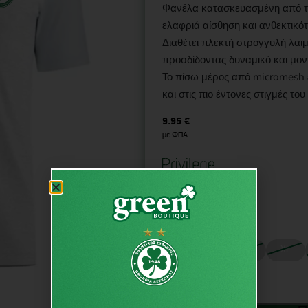
Φανέλα κατασκευασμένη από τε
ελαφριά αίσθηση και ανθεκτικότ
Διαθέτει πλεκτή στρογγυλή λαι
προσδίδοντας δυναμικό και μο
Το πίσω μέρος από micromesh 
και στις πιο έντονες στιγμές το
9.95
€
με ΦΠΑ
€
9.95
από
Μέγεθος
S
M
L
XL