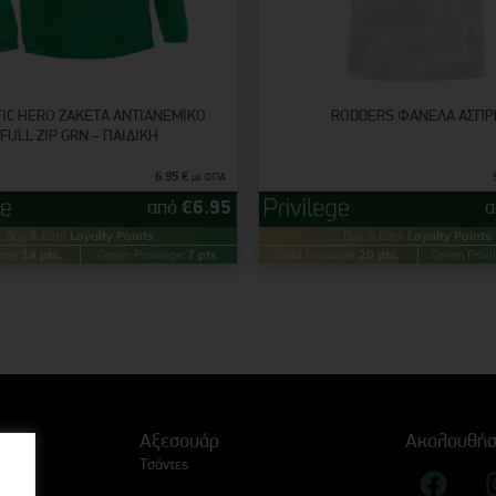
IC HERO ΖΑΚΈΤΑ ΑΝΤΙΑΝΕΜΙΚΌ
RODDERS ΦΑΝΈΛΑ ΆΣΠΡ
FULL ZIP GRN – ΠΑΙΔΙΚΉ
6.95
€
με ΦΠΑ
από
€
6.95
Buy & Earn
Loyalty Points
Buy & Earn
Loyalty Points
ege:
14 pts.
Green Privilege:
7 pts.
Gold Privilege:
20 pts.
Green Privi
Αξεσουάρ
Ακολουθήσ
Τσάντες