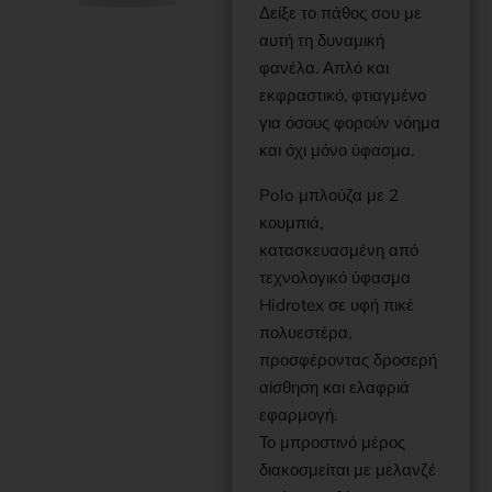
Δείξε το πάθος σoυ με
αυτή τη δυναμική
φανέλα. Απλό και
εκφραστικό, φτιαγμένο
για όσους φορούν νόημα
και όχι μόνο ύφασμα.
Polo μπλούζα με 2
κουμπιά,
κατασκευασμένη από
τεχνολογικό ύφασμα
Hidrotex σε υφή πικέ
πολυεστέρα,
προσφέροντας δροσερή
αίσθηση και ελαφριά
εφαρμογή.
Το μπροστινό μέρος
διακοσμείται με μελανζέ