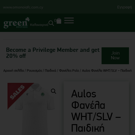
www.omonoiafc.com.cy
Εγγραφή
0
Καλοκαιρινά
Become a Privilege Member and get
Join
20% off
Now
Αρχική σελίδα
/
Ρουχισμός
/
Παιδικά
/
Φανέλες Polo
/ Aulos Φανέλα WHT/SLV – Παιδική
Aulos
Φανέλα
WHT/SLV –
Παιδική