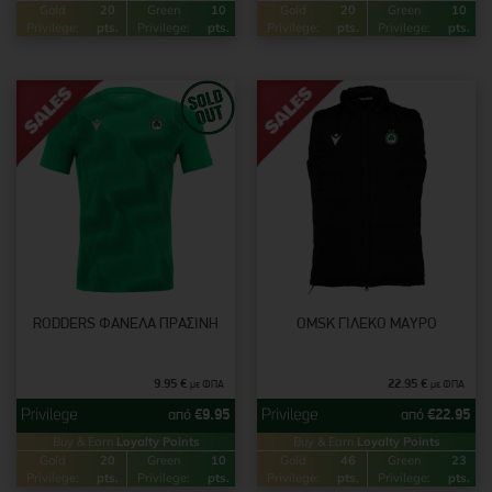
Gold
20
Green
10
Gold
20
Green
10
Privilege:
pts.
Privilege:
pts.
Privilege:
pts.
Privilege:
pts.
RODDERS ΦΑΝΈΛΑ ΠΡΆΣΙΝΗ
OMSK ΓΙΛΈΚΟ ΜΑΎΡΟ
9.95
€
22.95
€
με ΦΠΑ
με ΦΠΑ
από
€
9.95
από
€
22.95
Buy & Earn
Loyalty Points
Buy & Earn
Loyalty Points
Gold
20
Green
10
Gold
46
Green
23
Privilege:
pts.
Privilege:
pts.
Privilege:
pts.
Privilege:
pts.