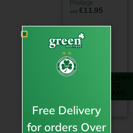
€
11.95
από
Μέγεθος
3XS
2XS
XS
ΠΡΟΣΘΉΚΗ
ΣΤΟ
ΚΑΛΆΘΙ
Free Delivery
for orders Over