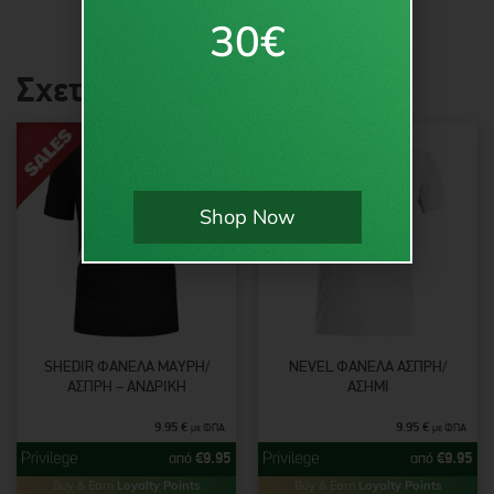
30€
Σχετικά προϊόντα
Shop Now
SHEDIR ΦΑΝΈΛΑ ΜΑΎΡΗ/
NEVEL ΦΑΝΈΛΑ ΆΣΠΡΗ/
ΆΣΠΡΗ – ΑΝΔΡΙΚΉ
ΑΣΗΜΊ
9.95
€
9.95
€
με ΦΠΑ
με ΦΠΑ
από
€
9.95
από
€
9.95
Buy & Earn
Loyalty Points
Buy & Earn
Loyalty Points