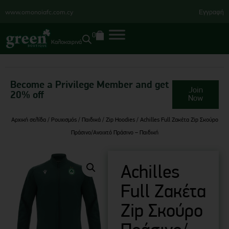
www.omonoiafc.com.cy
Εγγραφή
0
Καλοκαιρινά
Become a Privilege Member and get
Join
20% off
Now
Αρχική σελίδα
/
Ρουχισμός
/
Παιδικά
/
Zip Hoodies
/ Achilles Full Ζακέτα Zip Σκούρο
Πράσινο/Ανοιχτό Πράσινο – Παιδική
Achilles
Full Ζακέτα
Zip Σκούρο