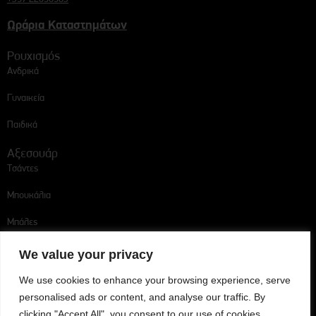
Ωράρια Καταστημάτων
Ρουχισμός
Ανδρικά
Γυναικεία
Παιδικά
Αξεσουάρ
Τσάντες
Μπουκάλια
Μπάλες
Ακολουθήστε μας
We value your privacy
We use cookies to enhance your browsing experience, serve
personalised ads or content, and analyse our traffic. By
Omonoia Player Escort
clicking "Accept All", you consent to our use of cookies.