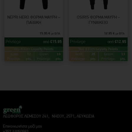
NEPRI HERO ΦΌΡΜΑ ΜΑΎΡΗ –
OSIRIS ΦΌΡΜΑ ΜΑΎΡΗ –
ΠΑΙΔΙΚΉ
ΓΥΝΑΙΚΕΊΟ
15.95
€
12.95
€
με ΦΠΑ
με ΦΠΑ
από
€
15.95
από
€
12.95
Buy & Earn
Loyalty Points
Buy & Earn
Loyalty Points
Gold
32
Green
16
Gold
26
Green
13
Privilege:
pts.
Privilege:
pts.
Privilege:
pts.
Privilege:
pts.
ΛΕΩΦΟΡΟΣ ΛΕΜΕΣΟΥ 241, ΝΗΣΟΥ, 2571, ΛΕΥΚΩΣΙΑ
Επικοινωνήστε μαζί μας
+357 22050983