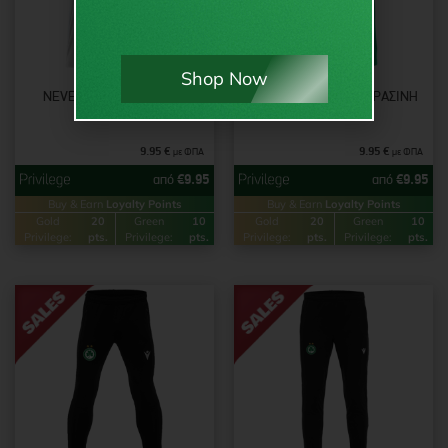
Shop Now
NEVEL ΦΑΝΈΛΑ ΆΣΠΡΗ/
RODDERS ΦΑΝΈΛΑ ΠΡΆΣΙΝΗ
ΑΣΗΜΊ
9.95
€
9.95
€
με ΦΠΑ
με ΦΠΑ
από
€
9.95
από
€
9.95
Buy & Earn
Loyalty Points
Buy & Earn
Loyalty Points
Gold
20
Green
10
Gold
20
Green
10
Privilege:
pts.
Privilege:
pts.
Privilege:
pts.
Privilege:
pts.