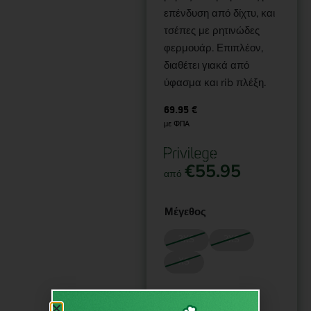
επένδυση από δίχτυ, και
τσέπες με ρητινώδες
φερμουάρ. Επιπλέον,
διαθέτει γιακά από
ύφασμα και rib πλέξη.
69.95
€
με ΦΠΑ
€
55.95
από
Μέγεθος
3XS
2XS
XS