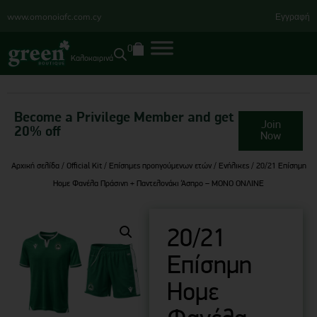
www.omonoiafc.com.cy
Εγγραφή
0
Καλοκαιρινά
Become a Privilege Member and get
Join
20% off
Now
Αρχική σελίδα
/
Official Kit
/
Επίσημες προηγούμενων ετών
/
Ενήλικες
/ 20/21 Επίσημη
Ηομε Φανέλα Πράσινη + Παντελονάκι Άσπρο – ΜΟΝΟ ΟΝΛΙΝΕ
20/21
Επίσημη
Ηομε