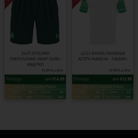
24/25 ΕΠΊΣΗΜΟ
22/23 ΦΙΛΙΚΆ ΠΑΙΧΝΊΔΙΑ
ΠΑΝΤΕΛΟΝΆΚΙ AWAY DGRN–
ΆΣΠΡΗ ΦΑΝΈΛΑ – ΠΑΙΔΙΚΉ
ΑΝΔΡΙΚΌ
14.95
€
12.95
€
με ΦΠΑ
με ΦΠΑ
από
€
14.95
από
€
12.95
Buy & Earn
Loyalty Points
Buy & Earn
Loyalty Points
Gold
30
Green
15
Gold
26
Green
13
Privilege:
pts.
Privilege:
pts.
Privilege:
pts.
Privilege:
pts.