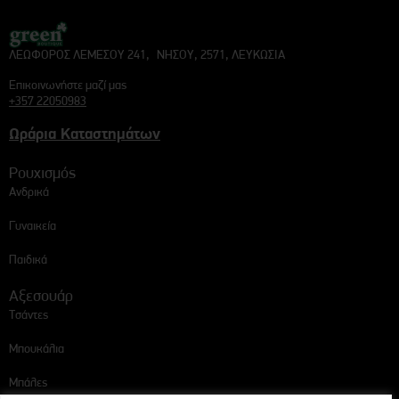
ΛΕΩΦΟΡΟΣ ΛΕΜΕΣΟΥ 241, ΝΗΣΟΥ, 2571, ΛΕΥΚΩΣΙΑ
Επικοινωνήστε μαζί μας
+357 22050983
Ωράρια Καταστημάτων
Ρουχισμός
Ανδρικά
Γυναικεία
Παιδικά
Αξεσουάρ
Τσάντες
Μπουκάλια
Μπάλες