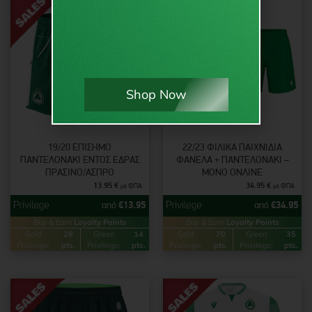
Shop Now
19/20 ΕΠΊΣΗΜΟ
22/23 ΦΙΛΙΚΆ ΠΑΙΧΝΊΔΙΑ
ΠΑΝΤΕΛΟΝΆΚΙ ΕΝΤΌΣ ΈΔΡΑΣ
ΦΑΝΈΛΑ + ΠΑΝΤΕΛΟΝΆΚΙ –
ΠΡΆΣΙΝΟ/ΆΣΠΡΟ
ΜΟΝΟ ΟΝΛΙΝΕ
13.95
€
34.95
€
με ΦΠΑ
με ΦΠΑ
από
€
13.95
από
€
34.95
Buy & Earn
Loyalty Points
Buy & Earn
Loyalty Points
Gold
28
Green
14
Gold
70
Green
35
Privilege:
pts.
Privilege:
pts.
Privilege:
pts.
Privilege:
pts.