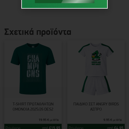
Σχετικά προϊόντα
T-SHIRT ΠΡΩΤΑΘΛΗΤΏΝ
ΠΑΙΔΙΚΌ ΣΕΤ ANGRY BIRDS
ΟΜΟΝΟΙΑ 2025/26 DES2
ΆΣΠΡΟ
19.95
€
9.95
€
με ΦΠΑ
με ΦΠΑ
από
€
15.95
από
€
4.95