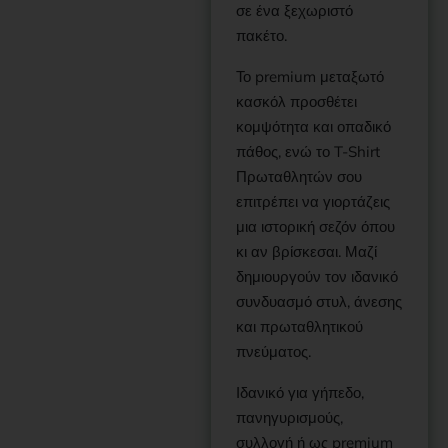
σε ένα ξεχωριστό
πακέτο.
Το premium μεταξωτό
κασκόλ προσθέτει
κομψότητα και οπαδικό
πάθος, ενώ το T-Shirt
Πρωταθλητών σου
επιτρέπει να γιορτάζεις
μια ιστορική σεζόν όπου
κι αν βρίσκεσαι. Μαζί
δημιουργούν τον ιδανικό
συνδυασμό στυλ, άνεσης
και πρωταθλητικού
πνεύματος.
Ιδανικό για γήπεδο,
πανηγυρισμούς,
συλλογή ή ως premium