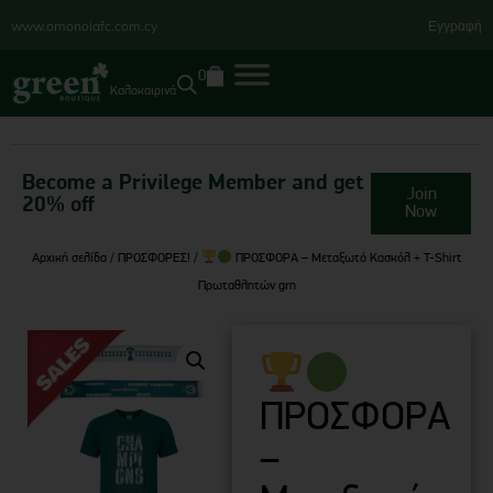
www.omonoiafc.com.cy
Εγγραφή
0
Καλοκαιρινά
Become a Privilege Member and get
Join
20% off
Now
Αρχική σελίδα
/
ΠΡΟΣΦΟΡΕΣ!
/
ΠΡΟΣΦΟΡΑ – Μεταξωτό Κασκόλ + T-Shirt
Πρωταθλητών grn
ΠΡΟΣΦΟΡΑ
–