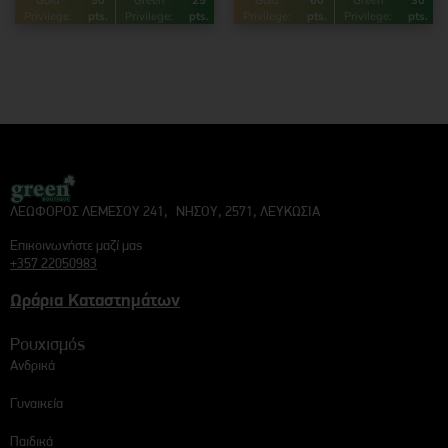
Gold
50
Green
25
Gold
60
Green
30
Privilege:
pts.
Privilege:
pts.
Privilege:
pts.
Privilege:
pts.
ΛΕΩΦΟΡΟΣ ΛΕΜΕΣΟΥ 241, ΝΗΣΟΥ, 2571, ΛΕΥΚΩΣΙΑ
Επικοινωνήστε μαζί μας
+357 22050983
Ωράρια Καταστημάτων
Ρουχισμός
Ανδρικά
Γυναικεία
Παιδικά