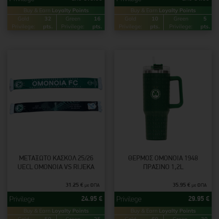
Buy & Earn
Loyalty Points
Buy & Earn
Loyalty Points
Gold
32
Green
16
Gold
10
Green
5
Privilege:
pts.
Privilege:
pts.
Privilege:
pts.
Privilege:
pts.
ΜΕΤΑΞΩΤΌ ΚΑΣΚΌΛ 25/26
ΘΈΡΜΟΣ ΟΜΟΝΟΙΑ 1948
UECL OMONOIA VS RIJEKA
ΠΡΆΣΙΝΟ 1,2L
31.25
€
35.95
€
με ΦΠΑ
με ΦΠΑ
24.95
€
29.95
€
Buy & Earn
Loyalty Points
Buy & Earn
Loyalty Points