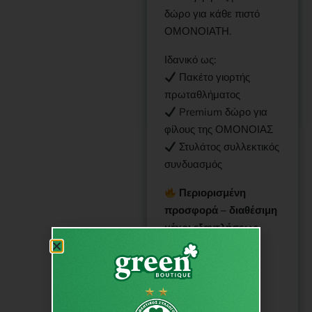
δώρο για κάθε πιστό
ΟΜΟΝΟΙΑΤΗ.
Ιδανικό ως:
Πακέτο γιορτής
πρωταθλήματος
Premium δώρο για
φίλους της ΟΜΟΝΟΙΑΣ
Στυλάτος συλλεκτικός
συνδυασμός
Περιορισμένη
προσφορά – διαθέσιμη
μέχρι εξαντλήσεως
αποθεμάτων!
Φόρεσε τη δόξα.
Γιόρτασε τους
πρωταθλητές. Μία