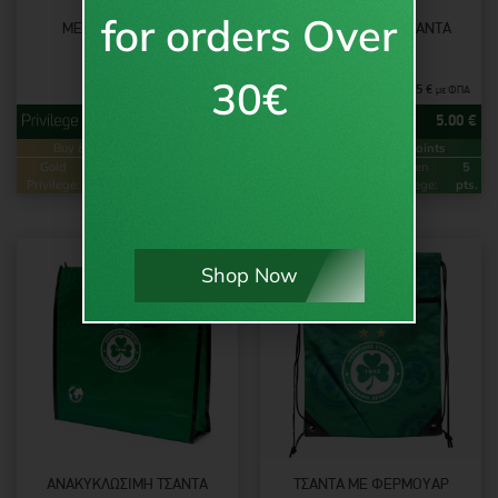
for orders Over
ΜΕΤΑΞΩΤΌ ΚΑΣΚΌΛ
ΑΝΑΚΥΚΛΏΣΙΜΗ ΤΣΆΝΤΑ
“OMONOIA”
(ΆΣΠΡΗ)
30€
14.95
€
6.25
€
με ΦΠΑ
με ΦΠΑ
11.95
€
5.00
€
Buy & Earn
Loyalty Points
Buy & Earn
Loyalty Points
Gold
24
Green
12
Gold
10
Green
5
Privilege:
pts.
Privilege:
pts.
Privilege:
pts.
Privilege:
pts.
Shop Now
ΑΝΑΚΥΚΛΏΣΙΜΗ ΤΣΆΝΤΑ
ΤΣΆΝΤΑ ΜΕ ΦΕΡΜΟΥΆΡ