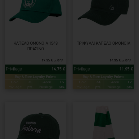
ΚΑΠΈΛΟ ΟΜΌΝΟΙΑ 1948
ΤΡΙΦΎΛΛΙ ΚΑΠΈΛΟ ΟΜΌΝΟΙΑ
ΠΡΆΣΙΝΟ
17.95
€
14.95
€
με ΦΠΑ
με ΦΠΑ
14.75
€
11.95
€
Buy & Earn
Loyalty Points
Buy & Earn
Loyalty Points
Gold
30
Green
15
Gold
24
Green
12
Privilege:
pts.
Privilege:
pts.
Privilege:
pts.
Privilege:
pts.