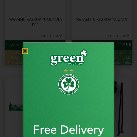
ΜΆΛΛΙΝΟ ΚΑΣΚΌΛ “OMONOIA
ΜΕΤΑΞΩΤΌ ΚΑΣΚΌΛ “AIΩNIA”
FC”
19.95
€
14.95
€
με ΦΠΑ
με ΦΠΑ
15.95
€
11.95
€
Buy & Earn
Loyalty Points
Buy & Earn
Loyalty Points
Gold
32
Green
16
Gold
24
Green
12
Privilege:
pts.
Privilege:
pts.
Privilege:
pts.
Privilege:
pts.
Free Delivery